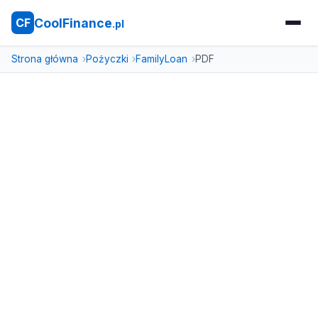
CoolFinance
CF
.pl
Strona główna
Pożyczki
FamilyLoan
PDF