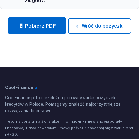
24 godz.
📄 Pobierz PDF
← Wróć do pożyczki
CoolFinance
.pl
CoolFinance.pl to niezależna porównywarka pożyczek i
kredytów w Polsce. Pomagamy znaleźć najkorzystniejsze
rozwiązania finansowe.
Treści na portalu mają charakter informacyjny i nie stanowią porady
finansowej. Przed zawarciem umowy pożyczki zapoznaj się z warunkami
i RRSO.