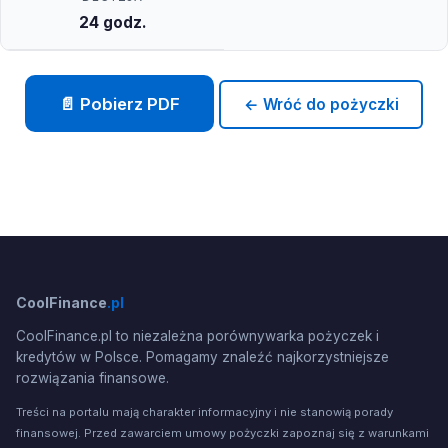
24 godz.
📄 Pobierz PDF
← Wróć do pożyczki
CoolFinance
.pl
CoolFinance.pl to niezależna porównywarka pożyczek i
kredytów w Polsce. Pomagamy znaleźć najkorzystniejsze
rozwiązania finansowe.
Treści na portalu mają charakter informacyjny i nie stanowią porady
finansowej. Przed zawarciem umowy pożyczki zapoznaj się z warunkami