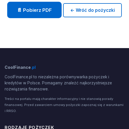
📄 Pobierz PDF
← Wróć do pożyczki
CoolFinance
.pl
CoolFinance.pl to niezależna porównywarka pożyczek i
kredytów w Polsce. Pomagamy znaleźć najkorzystniejsze
rozwiązania finansowe.
Treści na portalu mają charakter informacyjny i nie stanowią porady
finansowej. Przed zawarciem umowy pożyczki zapoznaj się z warunkami
i RRSO.
RODZAJE POŻYCZEK