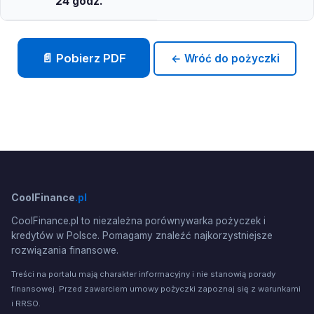
24 godz.
📄 Pobierz PDF
← Wróć do pożyczki
CoolFinance
.pl
CoolFinance.pl to niezależna porównywarka pożyczek i
kredytów w Polsce. Pomagamy znaleźć najkorzystniejsze
rozwiązania finansowe.
Treści na portalu mają charakter informacyjny i nie stanowią porady
finansowej. Przed zawarciem umowy pożyczki zapoznaj się z warunkami
i RRSO.