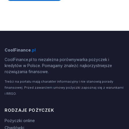
CoolFinance
.pl
CoolFinance.pl to niezależna porównywarka pożyczek i
kredytów w Polsce. Pomagamy znaleźć najkorzystniejsze
rozwiązania finansowe.
Treści na portalu mają charakter informacyjny i nie stanowią porady
finansowej. Przed zawarciem umowy pożyczki zapoznaj się z warunkami
i RRSO.
RODZAJE POŻYCZEK
Pożyczki online
Chwilówki