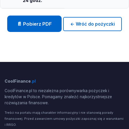
24 godz.
📄 Pobierz PDF
← Wróć do pożyczki
CoolFinance
.pl
CoolFinance.pl to niezależna porównywarka pożyczek i
kredytów w Polsce. Pomagamy znaleźć najkorzystniejsze
rozwiązania finansowe.
Treści na portalu mają charakter informacyjny i nie stanowią porady
finansowej. Przed zawarciem umowy pożyczki zapoznaj się z warunkami
i RRSO.