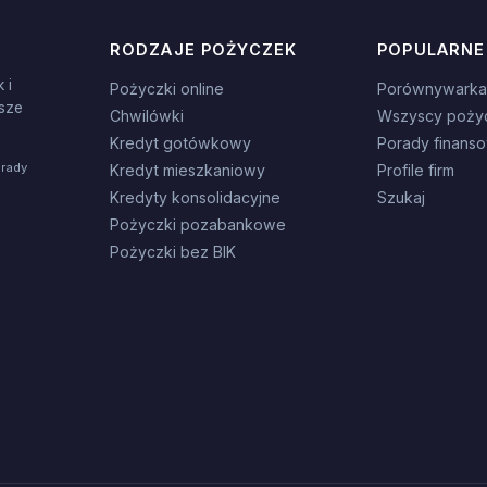
RODZAJE POŻYCZEK
POPULARNE
 i
Pożyczki online
Porównywarka
sze
Chwilówki
Wszyscy poży
Kredyt gotówkowy
Porady finans
orady
Kredyt mieszkaniowy
Profile firm
Kredyty konsolidacyjne
Szukaj
Pożyczki pozabankowe
Pożyczki bez BIK