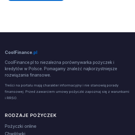
CoolFinance
.pl
CoolFinance.pl to niezależna porównywarka pożyczek i
kredytów w Polsce. Pomagamy znaleźć najkorzystniejsze
rozwiązania finansowe.
Treści na portalu mają charakter informacyjny i nie stanowią porady
finansowej. Przed zawarciem umowy pożyczki zapoznaj się z warunkami
i RRSO.
RODZAJE POŻYCZEK
Pożyczki online
Chwilówki