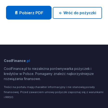
📄 Pobierz PDF
← Wróć do pożyczki
CoolFinance
.pl
CoolFinance.pl to niezależna porównywarka pożyczek i
kredytów w Polsce. Pomagamy znaleźć najkorzystniejsze
rozwiązania finansowe.
Treści na portalu mają charakter informacyjny i nie stanowią porady
finansowej. Przed zawarciem umowy pożyczki zapoznaj się z warunkami
i RRSO.