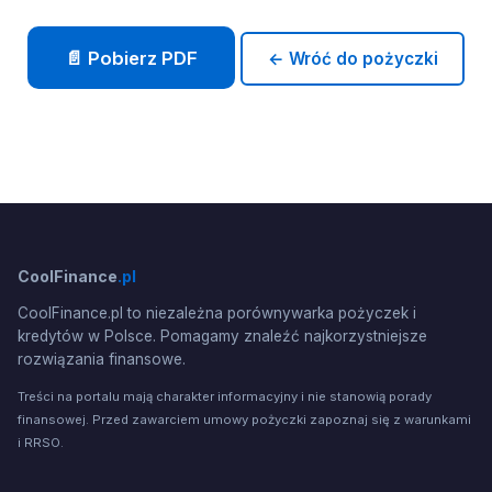
📄 Pobierz PDF
← Wróć do pożyczki
CoolFinance
.pl
CoolFinance.pl to niezależna porównywarka pożyczek i
kredytów w Polsce. Pomagamy znaleźć najkorzystniejsze
rozwiązania finansowe.
Treści na portalu mają charakter informacyjny i nie stanowią porady
finansowej. Przed zawarciem umowy pożyczki zapoznaj się z warunkami
i RRSO.