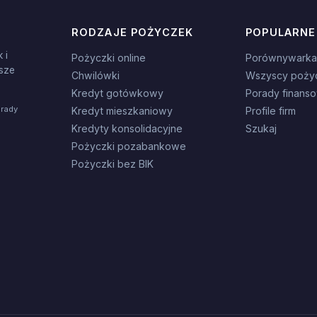
RODZAJE POŻYCZEK
POPULARNE
 i
Pożyczki online
Porównywarka
sze
Chwilówki
Wszyscy poży
Kredyt gotówkowy
Porady finans
orady
Kredyt mieszkaniowy
Profile firm
Kredyty konsolidacyjne
Szukaj
Pożyczki pozabankowe
Pożyczki bez BIK