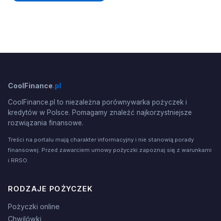
CoolFinance
.pl
CoolFinance.pl to niezależna porównywarka pożyczek i
kredytów w Polsce. Pomagamy znaleźć najkorzystniejsze
rozwiązania finansowe.
Treści na portalu mają charakter informacyjny i nie stanowią porady
finansowej. Przed zawarciem umowy pożyczki zapoznaj się z warunkami
i RRSO.
RODZAJE POŻYCZEK
Pożyczki online
Chwilówki