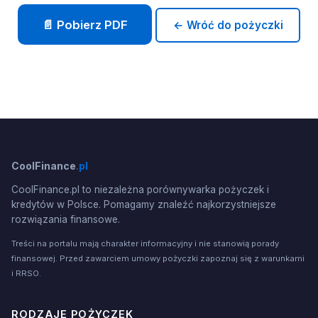
📄 Pobierz PDF
← Wróć do pożyczki
CoolFinance
.pl
CoolFinance.pl to niezależna porównywarka pożyczek i
kredytów w Polsce. Pomagamy znaleźć najkorzystniejsze
rozwiązania finansowe.
Treści na portalu mają charakter informacyjny i nie stanowią porady
finansowej. Przed zawarciem umowy pożyczki zapoznaj się z warunkami
i RRSO.
RODZAJE POŻYCZEK