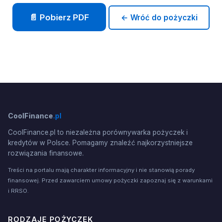
📄 Pobierz PDF
← Wróć do pożyczki
CoolFinance
.pl
CoolFinance.pl to niezależna porównywarka pożyczek i
kredytów w Polsce. Pomagamy znaleźć najkorzystniejsze
rozwiązania finansowe.
Treści na portalu mają charakter informacyjny i nie stanowią porady
finansowej. Przed zawarciem umowy pożyczki zapoznaj się z warunkami
i RRSO.
RODZAJE POŻYCZEK