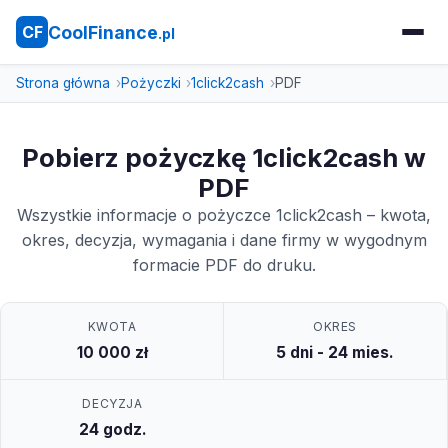
CoolFinance
CF
.pl
Strona główna
Pożyczki
1click2cash
PDF
Pobierz pożyczkę 1click2cash w
PDF
Wszystkie informacje o pożyczce 1click2cash – kwota,
okres, decyzja, wymagania i dane firmy w wygodnym
formacie PDF do druku.
KWOTA
OKRES
10 000 zł
5 dni - 24 mies.
DECYZJA
24 godz.